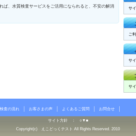
れば、水質検査サービスをご活用になられると、不安の解消
サ
ご
サ
サ
検査の流れ
お客さまの声
よくあるご質問
お問合せ
サイト方針 ： ○▼■
Copyright(c) えこどっくテスト All Rights Reserved. 2010